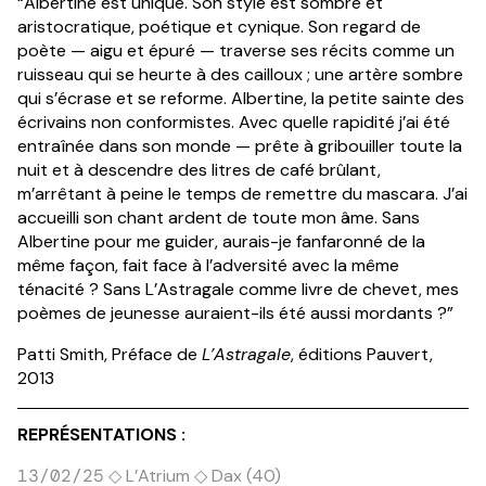
“Albertine est unique. Son style est sombre et
aristocratique, poétique et cynique. Son regard de
poète — aigu et épuré — traverse ses récits comme un
ruisseau qui se heurte à des cailloux ; une artère sombre
qui s’écrase et se reforme. Albertine, la petite sainte des
écrivains non conformistes. Avec quelle rapidité j’ai été
entraînée dans son monde — prête à gribouiller toute la
nuit et à descendre des litres de café brûlant,
m’arrêtant à peine le temps de remettre du mascara. J’ai
accueilli son chant ardent de toute mon âme. Sans
Albertine pour me guider, aurais-je fanfaronné de la
même façon, fait face à l’adversité avec la même
ténacité ? Sans L’Astragale comme livre de chevet, mes
poèmes de jeunesse auraient-ils été aussi mordants ?”
Patti Smith, Préface de
L’Astragale
, éditions Pauvert,
2013
REPRÉSENTATIONS :
◇ L’Atrium ◇ Dax (40)
13/02/25