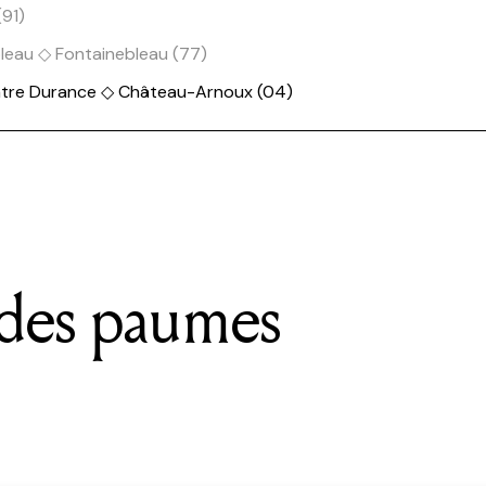
91)
leau ◇ Fontainebleau (77)
éâtre Durance ◇ Château-Arnoux (04)
 des paumes