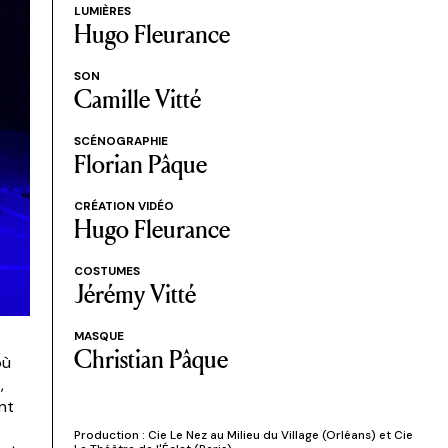
LUMIÈRES
Hugo Fleurance
SON
Camille Vitté
SCÉNOGRAPHIE
Florian Pâque
CRÉATION VIDÉO
Hugo Fleurance
COSTUMES
Jérémy Vitté
MASQUE
Christian Pâque
où
,
nt
Production : Cie Le Nez au Milieu du Village (Orléans) et Cie