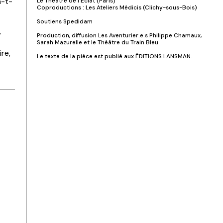
a-t-
Le Théâtre de l'Éclat (Paris)
Coproductions : Les Ateliers Médicis (Clichy-sous-Bois)
Soutiens Spedidam
,
Production, diffusion Les Aventurier.e.s Philippe Chamaux,
Sarah Mazurelle et le Théâtre du Train Bleu
re,
Le texte de la pièce est publié aux ÉDITIONS LANSMAN.