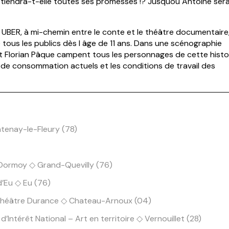
tiendra-t-elle toutes ses promesses !? Jusquoù Antoine ser
UBER, à mi-chemin entre le conte et le théâtre documentaire
e tous les publics dès l âge de 11 ans. Dans une scénographie
et Florian Pâque campent tous les personnages de cette histoi
s de consommation actuels et les conditions de travail des
tenay-le-Fleury (78)
 Dormoy ◇ Grand-Quevilly (76)
d’Eu ◇ Eu (76)
 Théâtre Durance ◇ Chateau-Arnoux (04)
Intérêt National – Art en territoire ◇ Vernouillet (28)