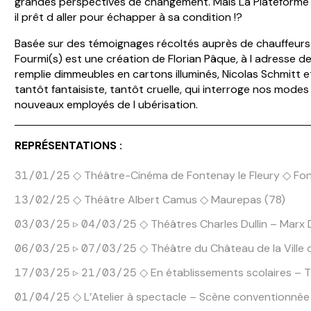
grandes perspectives de changement. Mais La Plateforme 
il prêt d aller pour échapper à sa condition !?
Basée sur des témoignages récoltés auprès de chauffeurs 
Fourmi(s) est une création de Florian Pâque, à l adresse d
remplie dimmeubles en cartons illuminés, Nicolas Schmitt 
tantôt fantaisiste, tantôt cruelle, qui interroge nos mode
nouveaux employés de l ubérisation.
REPRÉSENTATIONS :
◇
Théâtre-Cinéma de Fontenay le Fleury
◇ Fon
31/01/25
◇ Théâtre Albert Camus ◇ Maurepas (78)
13/02/25
▹
◇ Théâtres Charles Dullin – Marx
03/03/25
04/03/25
▹
◇ Théâtre du Château de la Ville 
06/03/25
07/03/25
▹
◇ En établissements scolaires –
17/03/25
21/03/25
◇ L’Atelier à spectacle – Scène conventionnée d’
01/04/25