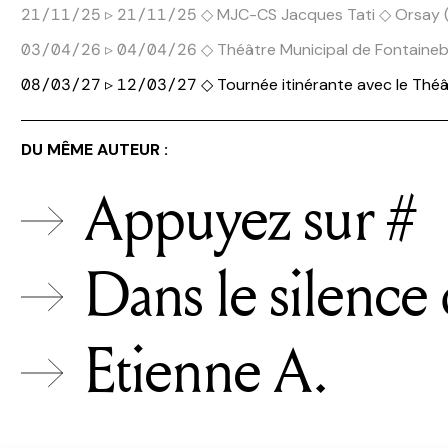
▹
◇ MJC-CS Jacques Tati ◇ Orsay (
21/11/25
21/11/25
▹
◇ Théâtre Municipal de Fontaineb
03/04/26
04/04/26
▹
◇ Tournée itinérante avec le Th
08/03/27
12/03/27
DU MÊME AUTEUR :
Appuyez sur #
Dans le silence
Etienne A.